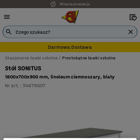
Własna produkcja
Darmowa Dostawa
Stacjonarne ławki szkolne
Prostokątne ławki szkolne
Stół SONITUS
1800x700x900 mm, linoleum ciemnoszary, biały
Nr art.
:
34679607