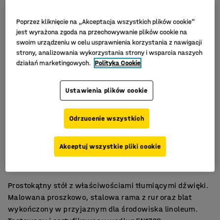
Poprzez kliknięcie na „Akceptacja wszystkich plików cookie”
jest wyrażona zgoda na przechowywanie plików cookie na
swoim urządzeniu w celu usprawnienia korzystania z nawigacji
strony, analizowania wykorzystania strony i wsparcia naszych
działań marketingowych.
Polityka Cookie
Ustawienia plików cookie
Odrzucenie wszystkich
Ekologiczne linoleum
Akceptuj wszystkie pliki cookie
Tłumienie dźwięku
Certyfikat EN1729
Prostokątny stół z właściwościami tłumiącymi dźwięki.
Malowana proszkowo, stalowa rama z rur oraz blat
wykończony w przyjaznym dla środowiska linoleum.