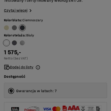
Testowany i certyfikowany według EN1729.
Czytaj więcej
Kolor blatu
:
Ciemnoszary
Kolor stelaża
:
Biały
1 575,-
Netto (bez VAT)
Dodaj do listy
Dostępność
Gwarancja w latach: 7