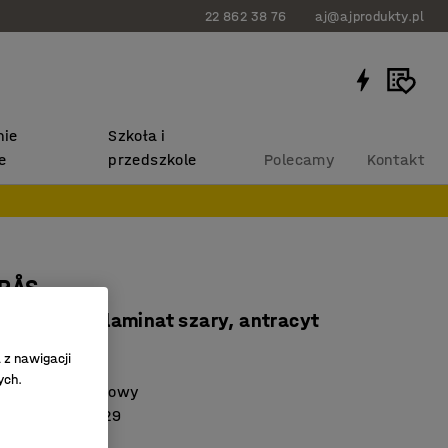
22 862 38 76
aj@ajprodukty.pl
ie
Szkoła i
e
przedszkole
Polecamy
Kontakt
ORÅS
x900 mm, laminat szary, antracyt
649709
 z nawigacji
ych.
wysokociśnieniowy
 z normą EN 1729
ły blat