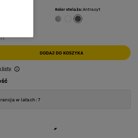
zary
Kolor stelaża
:
Antracyt
AT)
DODAJ DO KOSZYKA
 listy
ość
ancja w latach: 7