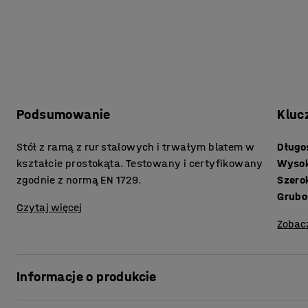
Podsumowanie
Kluc
Stół z ramą z rur stalowych i trwałym blatem w
Długo
kształcie prostokąta. Testowany i certyfikowany
Wyso
zgodnie z normą EN 1729.
Szero
Czytaj więcej
Zobac
Informacje o produkcie
Stół BORÅS jest wytrzymały i idealnie nadaje się do wym