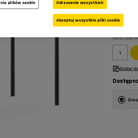
nia plików cookie
Odrzucenie wszystkich
Kolor blatu
:
S
Akceptuj wszystkie pliki cookie
699,-
Netto (bez V
Dodaj do
Dostępn
Gwar