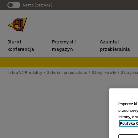
Netto (bez VAT)
Biuro i
Przemysł i
Szatnia i
konferencja
magazyn
przebieralnia
sklep AJ Produkty
Szkoła i przedszkole
Stoły i ławki
Stacjona
Poprzez kl
przechowyw
strony, an
Polityka 