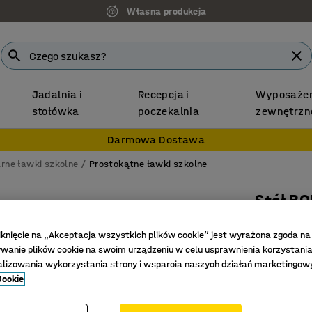
Własna produkcja
Jadalnia i
Recepcja i
Wyposażen
stołówka
poczekalnia
zewnętrzn
Darmowa Dostawa
rne ławki szkolne
Prostokątne ławki szkolne
Stół B
1400x600
iknięcie na „Akceptacja wszystkich plików cookie” jest wyrażona zgoda na
Nr art.
:
34
anie plików cookie na swoim urządzeniu w celu usprawnienia korzystania
alizowania wykorzystania strony i wsparcia naszych działań marketingow
Laminat 
Cookie
Zgodność
Wytrzyma