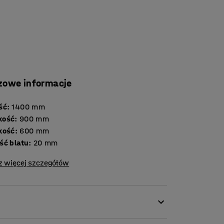
zowe informacje
ść
:
1400
mm
kość
:
900
mm
kość
:
600
mm
Grubość blatu
:
20
mm
z więcej szczegółów
agających środowisk szkolnych. Testowany i