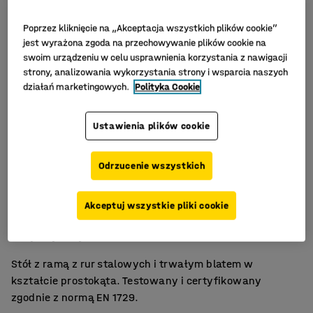
Poprzez kliknięcie na „Akceptacja wszystkich plików cookie”
jest wyrażona zgoda na przechowywanie plików cookie na
swoim urządzeniu w celu usprawnienia korzystania z nawigacji
strony, analizowania wykorzystania strony i wsparcia naszych
działań marketingowych.
Polityka Cookie
Ustawienia plików cookie
Odrzucenie wszystkich
Laminat wysokociśnieniowy
Akceptuj wszystkie pliki cookie
Zgodność z normą EN 1729
Wytrzymały blat
Stół z ramą z rur stalowych i trwałym blatem w
kształcie prostokąta. Testowany i certyfikowany
zgodnie z normą EN 1729.