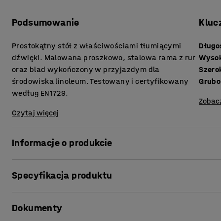
Podsumowanie
Kluc
Prostokątny stół z właściwościami tłumiącymi
Długo
dźwięki. Malowana proszkowo, stalowa rama z rur
Wyso
oraz blad wykończony w przyjazdym dla
Szero
środowiska linoleum. Testowany i certyfikowany
według EN1729.
Zobac
Czytaj więcej
Informacje o produkcie
W klasie, wiele czynników podwyższa poziom hałasu. Szur
Specyfikacja produktu
trzaskanie szufladami to jedynie przykłady podwyższania
nauczyciele mają słabą koncentrację i niską produktywn
Długość
:
1200
mm
rozwiązać problem, dzięki swoim właściwościom tłumiąc
Dokumenty
Wysokość
:
900
mm
Blat pokryty linoleum, łatwym w utrzymaniu w czystośc