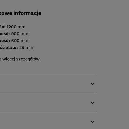
zowe informacje
ść
:
1200
mm
kość
:
900
mm
kość
:
600
mm
Grubość blatu
:
25
mm
z więcej szczegółów
anie krzesłami, stukanie o meble,
 poziomu hałasu. W rezultacie uczniowie i
ość. Stół uczniowski SONITUS pomaga
ym dźwięki.
i. Linoleum wykonane z surowców