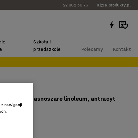
22 862 38 76
aj@ajprodukty.pl
ie
Szkoła i
e
przedszkole
Polecamy
Kontakt
NITUS
x900 mm, jasnoszare linoleum, antracyt
 z nawigacji
619706
ych.
ne linoleum
e dźwięku
at EN1729