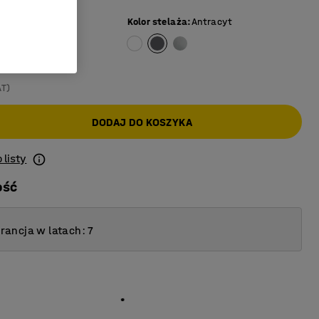
zary
Kolor stelaża
:
Antracyt
AT)
DODAJ DO KOSZYKA
 listy
ość
ancja w latach: 7