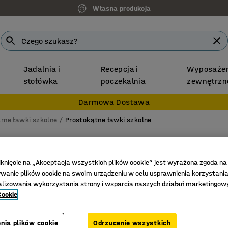
Własna produkcja
Jadalnia i
Recepcja i
Wyposażen
stołówka
poczekalnia
zewnętrzn
Darmowa Dostawa
rne ławki szkolne
Prostokątne ławki szkolne
Stół SO
1200x600
iknięcie na „Akceptacja wszystkich plików cookie” jest wyrażona zgoda na
anie plików cookie na swoim urządzeniu w celu usprawnienia korzystania
Nr art.
:
34
alizowania wykorzystania strony i wsparcia naszych działań marketingow
Cookie
Ekologicz
Tłumieni
nia plików cookie
Odrzucenie wszystkich
Certyfik