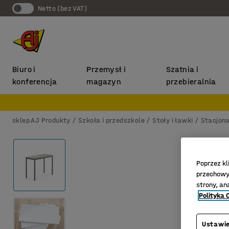
Netto (bez VAT)
Biuro i
Przemysł i
Szatnia i
konferencja
magazyn
przebieralnia
sklep AJ Produkty
Szkoła i przedszkole
Stoły i ławki
Stacjona
Poprzez kl
przechowyw
strony, an
Polityka 
Ustawie