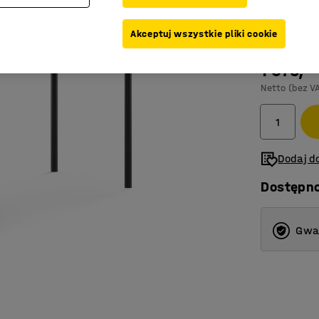
Kolor blatu
:
S
Akceptuj wszystkie pliki cookie
1 075,-
Netto (bez V
Dodaj do
Dostępn
Gwar