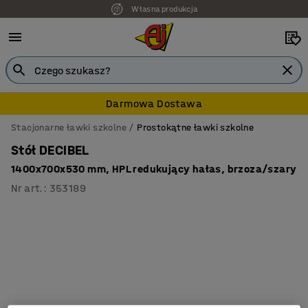
Własna produkcja
Darmowa Dostawa
Stacjonarne ławki szkolne
Prostokątne ławki szkolne
Stół DECIBEL
1400x700x530 mm, HPL redukujący hałas, brzoza/szary
Nr art.
:
353189