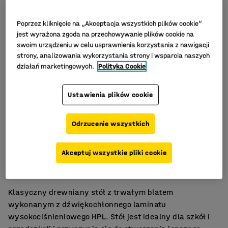
Poprzez kliknięcie na „Akceptacja wszystkich plików cookie”
jest wyrażona zgoda na przechowywanie plików cookie na
swoim urządzeniu w celu usprawnienia korzystania z nawigacji
strony, analizowania wykorzystania strony i wsparcia naszych
działań marketingowych.
Polityka Cookie
Ustawienia plików cookie
Odrzucenie wszystkich
Dźwiękochłonny laminat HPL
Akceptuj wszystkie pliki cookie
Rama brzozowa
Kilka rozmiarów i wysokości
Klasyczny drewniany stół z trwałym blatem
wykonanym z dźwiękochłonnego laminatu
wysokociśnieniowego HPL. Stół jest idealny dla szkół i