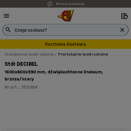
Własna produkcja
7 lat gwarancji
Darmowa Dostawa
Stacjonarne ławki szkolne
Prostokątne ławki szkolne
Stół DECIBEL
1600x800x590 mm, dźwiękochłonne linoleum,
brzoza/szary
Nr art.
:
353098