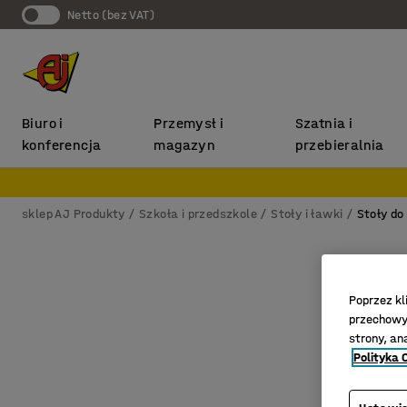
Netto (bez VAT)
Biuro i
Przemysł i
Szatnia i
konferencja
magazyn
przebieralnia
sklep AJ Produkty
Szkoła i przedszkole
Stoły i ławki
Stoły do
Poprzez kl
przechowyw
strony, an
Polityka 