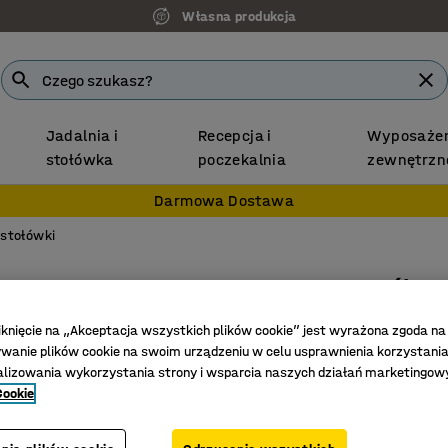
Własna produkcja
Jadalnia i
Recepcja i
Wyposażen
stołówka
poczekalnia
zewnętrzn
Darmowa Dostawa
 stołówki
Stół AL
700x700x
iknięcie na „Akceptacja wszystkich plików cookie” jest wyrażona zgoda na
wysokoci
anie plików cookie na swoim urządzeniu w celu usprawnienia korzystania
alizowania wykorzystania strony i wsparcia naszych działań marketingow
Nr art.
:
38
Cookie
Można za
Trwała p