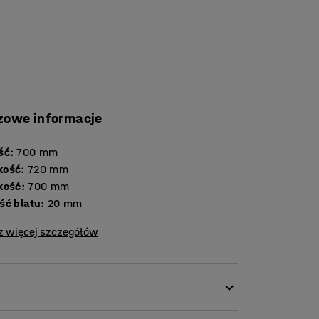
zowe informacje
ść
:
700
mm
kość
:
720
mm
kość
:
700
mm
Grubość blatu
:
20
mm
z więcej szczegółów
owi doskonałe uzupełnienie kącika