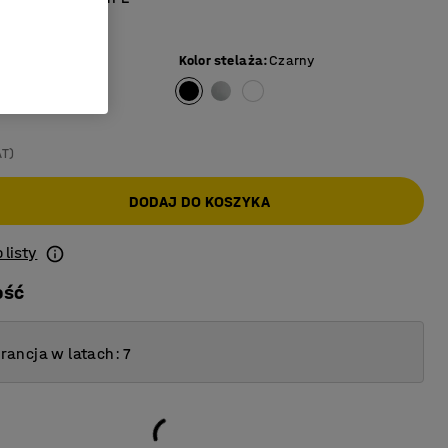
ch środowisk
iały
Kolor stelaża
:
Czarny
AT)
DODAJ DO KOSZYKA
 listy
ość
ancja w latach: 7