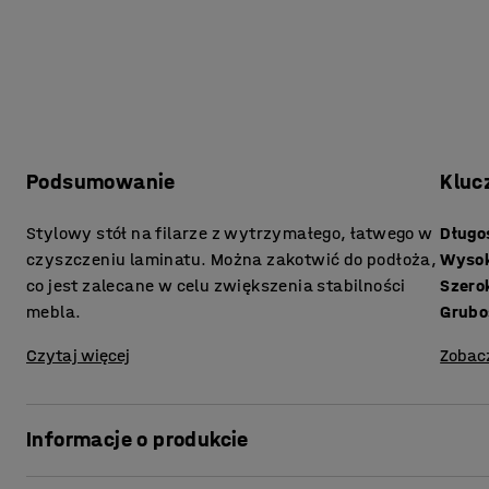
Podsumowanie
Kluc
Stylowy stół na filarze z wytrzymałego, łatwego w
Długo
czyszczeniu laminatu. Można zakotwić do podłoża,
Wyso
co jest zalecane w celu zwiększenia stabilności
Szero
mebla.
Czytaj więcej
Zobac
Informacje o produkcie
Prosty i stylowy stół z podstawą w kształcie filaru stan