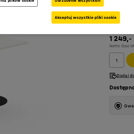
nia plików cookie
Odrzucenie wszystkich
Do różny
Akceptuj wszystkie pliki cookie
Kolor blatu
:
B
1 249,-
Netto (bez V
Dodaj do
Dostępn
Gwar