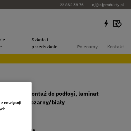
22 862 38 76
aj@ajprodukty.pl
ie
Szkoła i
e
przedszkole
Polecamy
Kontakt
VA
720 mm, montaż do podłogi, laminat
śnieniowy, czarny/biały
 z nawigacji
ych.
9513
kotwić
owierzchnia z HPL