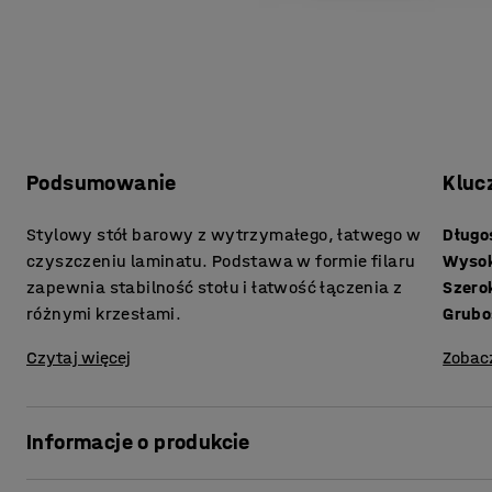
Podsumowanie
Kluc
Stylowy stół barowy z wytrzymałego, łatwego w
Długo
czyszczeniu laminatu. Podstawa w formie filaru
Wyso
zapewnia stabilność stołu i łatwość łączenia z
Szero
różnymi krzesłami.
Czytaj więcej
Zobac
Informacje o produkcie
Prosty i stylowy stół z podstawą w kształcie filaru stan