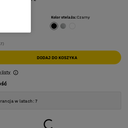
ch środowisk
iały
Kolor stelaża
:
Czarny
AT)
DODAJ DO KOSZYKA
 listy
ość
ancja w latach: 7