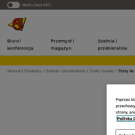
Netto (bez VAT)
Biuro i
Przemysł i
Szatnia i
konferencja
magazyn
przebieralnia
sklep AJ Produkty
Szkoła i przedszkole
Stoły i ławki
Stoły do
Poprzez kl
przechowyw
strony, an
Polityka 