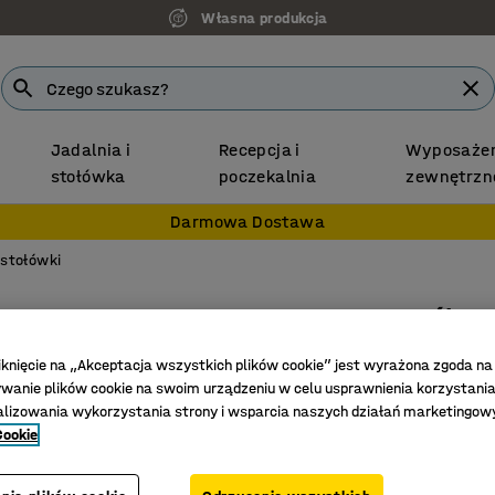
Własna produkcja
Jadalnia i
Recepcja i
Wyposażen
stołówka
poczekalnia
zewnętrzn
Darmowa Dostawa
 stołówki
Stół AL
1800x80
iknięcie na „Akceptacja wszystkich plików cookie” jest wyrażona zgoda na
czarny/b
anie plików cookie na swoim urządzeniu w celu usprawnienia korzystania
alizowania wykorzystania strony i wsparcia naszych działań marketingow
Nr art.
:
369
Cookie
Stylowy 
Trwały bl