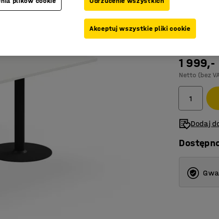
nia plików cookie
Odrzucenie wszystkich
Do różny
Akceptuj wszystkie pliki cookie
Kolor blatu
:
B
1 999,-
Netto (bez V
Dodaj do
Dostępn
Gwar