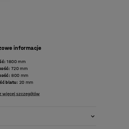
zowe informacje
ść
:
1800
mm
kość
:
720
mm
kość
:
800
mm
Grubość blatu
:
20
mm
z więcej szczegółów
owi doskonałe uzupełnienie kącika