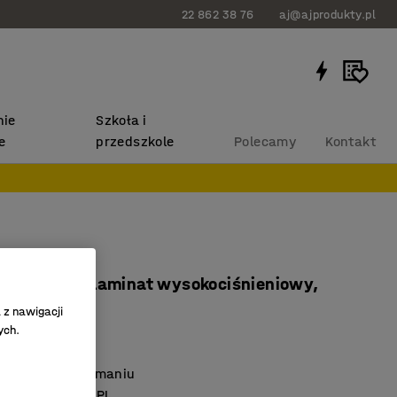
22 862 38 76
aj@ajprodukty.pl
ie
Szkoła i
e
przedszkole
Polecamy
Kontakt
VA
0x720 mm, laminat wysokociśnieniowy,
iały
 z nawigacji
ych.
113
i łatwy w utrzymaniu
at z laminatu HPL