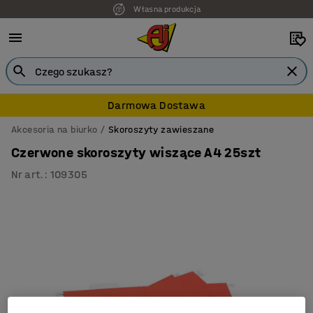
Własna produkcja
7 lat gwarancji
Darmowa Dostawa
Akcesoria na biurko
Skoroszyty zawieszane
Czerwone skoroszyty wiszące A4 25szt
Nr art.
:
109305