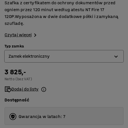
Szafka z certyfikatem do ochrony dokumentów przed
ogniem przez 120 minut według atestu NT Fire 17
120P.Wyposażona w dwie dodatkowe półki i zamykaną
szufladę.
Czytaj więcej
Typ zamka
Zamek elektroniczny
3 825,-
Zamek elektroniczny
Netto (bez VAT)
Zamek na klucz
Dodaj do listy
Dostępność
Gwarancja w latach: 7