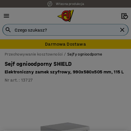
Własna produkcja
Darmowa Dostawa
Przechowywanie kosztowności
Sejfy ognioodporne
Sejf ognioodporny SHIELD
Elektroniczny zamek szyfrowy, 990x580x505 mm, 115 L
Nr art.
:
13727