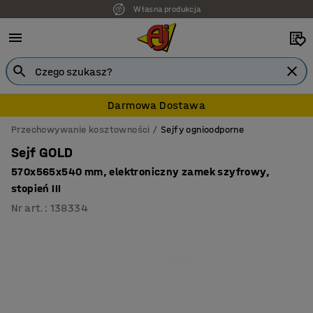
Własna produkcja
7 lat gwarancji
Darmowa Dostawa
Przechowywanie kosztowności
Sejfy ognioodporne
Sejf GOLD
570x565x540 mm, elektroniczny zamek szyfrowy,
stopień III
Nr art.
:
138334