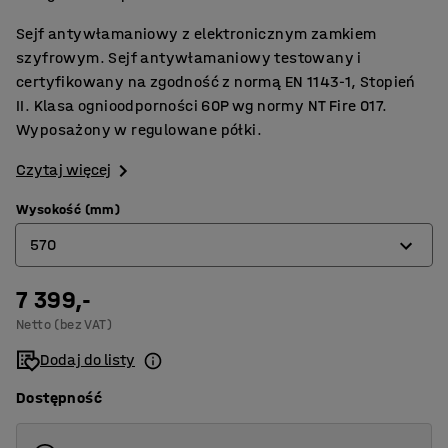
Sejf antywłamaniowy z elektronicznym zamkiem
szyfrowym. Sejf antywłamaniowy testowany i
certyfikowany na zgodność z normą EN 1143-1, Stopień
II. Klasa ognioodporności 60P wg normy NT Fire 017.
Wyposażony w regulowane półki.
Czytaj więcej
Wysokość (mm)
570
7 399,-
570
Netto (bez VAT)
770
Dodaj do listy
1190
Dostępność