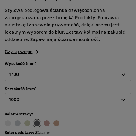
Stylowa podłogowa ścianka dźwiękochłonna
zaprojektowana przez firmę AJ Produkty. Poprawia
akustykę i zapewnia prywatność, dzięki czemu jest
idealnym wyborem do biur. Zestaw kół można zakupić
oddzielnie. Zapewniają ściance mobilność.
Czytaj więcej
Wysokość (mm)
1700
Szerokość (mm)
1360
1000
1700
Kolor
:
Antracyt
800
1000
Kolor podstawy
:
Czarny