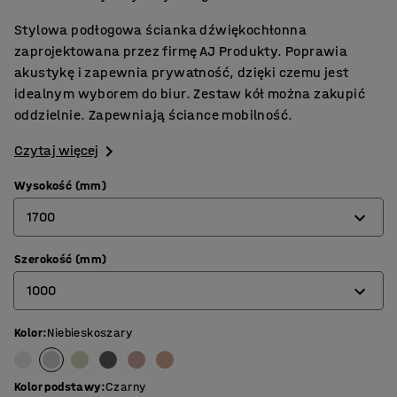
Stylowa podłogowa ścianka dźwiękochłonna
zaprojektowana przez firmę AJ Produkty. Poprawia
akustykę i zapewnia prywatność, dzięki czemu jest
idealnym wyborem do biur. Zestaw kół można zakupić
oddzielnie. Zapewniają ściance mobilność.
Czytaj więcej
Wysokość (mm)
1700
Szerokość (mm)
1360
1000
1700
Kolor
:
Niebieskoszary
800
1000
Kolor podstawy
:
Czarny