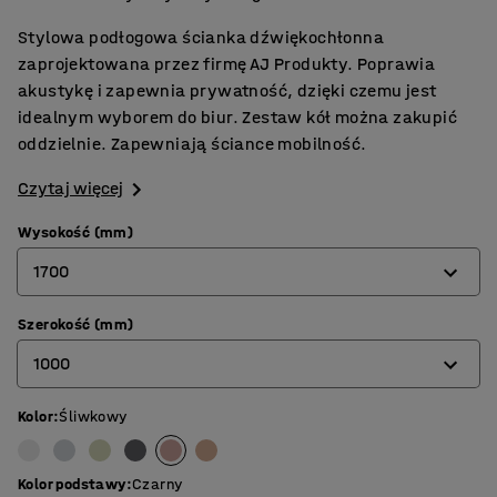
Stylowa podłogowa ścianka dźwiękochłonna
zaprojektowana przez firmę AJ Produkty. Poprawia
akustykę i zapewnia prywatność, dzięki czemu jest
idealnym wyborem do biur. Zestaw kół można zakupić
oddzielnie. Zapewniają ściance mobilność.
Czytaj więcej
Wysokość (mm)
1700
Szerokość (mm)
1360
1000
1700
Kolor
:
Śliwkowy
800
1000
Kolor podstawy
:
Czarny