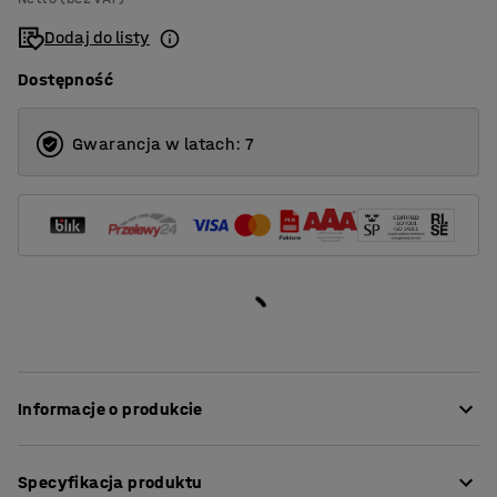
Dodaj do listy
Dostępność
Gwarancja w latach: 7
Informacje o produkcie
Ten stół konferencyjny jest dostępny w kilku
Specyfikacja produktu
rozmiarach! Dobierając wymiary stołu do wielkości