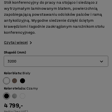
Stół konferencyjny do pracy na stojąco i siedząco z
wytrzymałym laminowanym blatem, powierzchnią
zapobiegającą powstawaniu odcisków palców i ramą
antykolizyjną. Wygodne siedzenie dzięki ściętym
krawędziom i łagodnie zaokrąglonym narożnikom stołu
konferencyjnego.
Czytaj więcej
Długość (mm)
3200
Kolor blatu
:
Biały
2400
3200
Kolor stelaża
:
Czarny
4000
4 799,-
Netto (bez VAT)