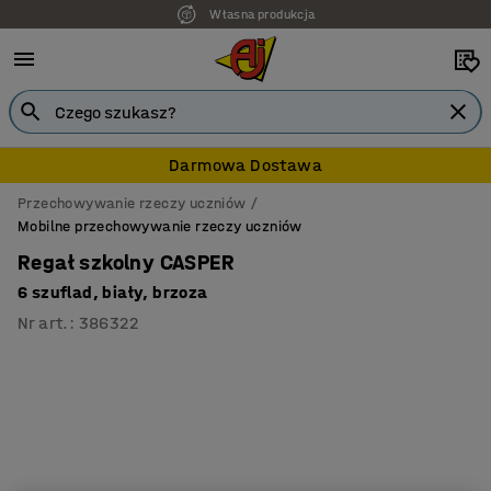
Własna produkcja
7 lat gwarancji
Darmowa Dostawa
Przechowywanie rzeczy uczniów
Mobilne przechowywanie rzeczy uczniów
Regał szkolny CASPER
6 szuflad, biały, brzoza
Nr art.
:
386322