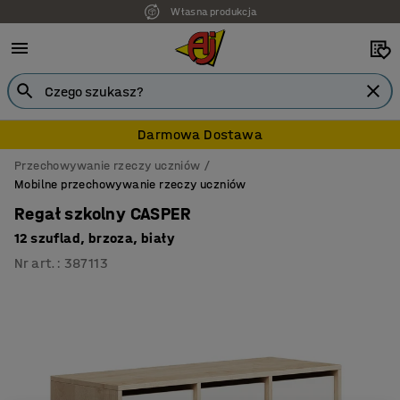
Własna produkcja
7 lat gwarancji
Darmowa Dostawa
Przechowywanie rzeczy uczniów
Mobilne przechowywanie rzeczy uczniów
Regał szkolny CASPER
12 szuflad, brzoza, biały
Nr art.
:
387113