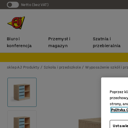
Netto (bez VAT)
Biuro i
Przemysł i
Szatnia i
konferencja
magazyn
przebieralnia
sklep AJ Produkty
Szkoła i przedszkole
Wyposażenie szkół i pr
Poprzez kl
przechowyw
strony, an
Polityka 
Ustawie