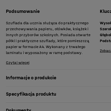
Podsumowanie
Kluc
Szuflada dla ucznia służąca do praktycznego
Wyso
przechowywania papieru, ołówków, książek i
Szero
innych przyborów szkolnych. Posiada otwarte
Głębo
półki i praktyczne szuflady, które pomieszczą
Pods
papier w formacie A4. Wykonany z trwałego
Zobac
laminatu i wyposażony w ramę podstawy.
Czytaj więcej
Informacje o produkcie
Ta szuflada doskonale nadaje się do przechowywania oso
Specyfikacja produktu
Kompaktowy rozmiar zapewnia dużo miejsca do przechowy
prostej konstrukcji może być używany w większości środ
Wysokość
:
800
mm
Dokumenty