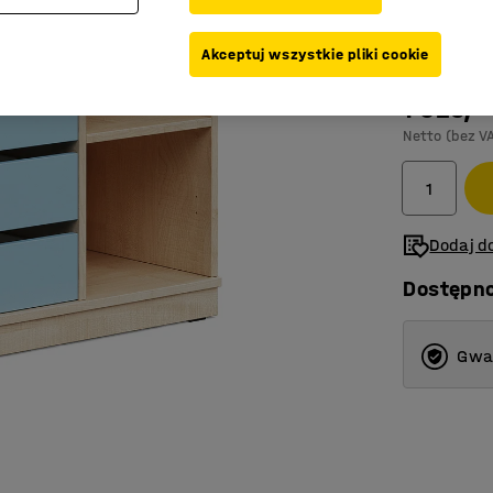
Kolor frontu
:
Akceptuj wszystkie pliki cookie
1 625,-
Netto (bez V
Dodaj do
Dostępn
Gwar