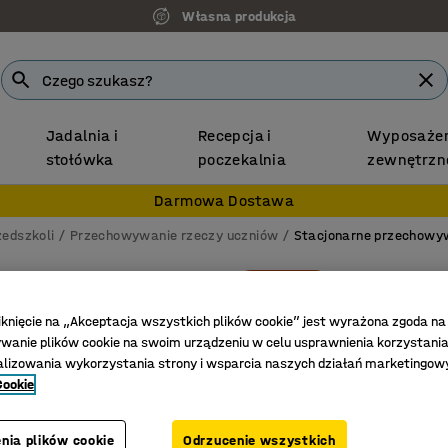
Własna produkcja
Jadalnia i
Recepcja i
Wyposażen
stołówka
poczekalnia
zewnętrzn
Darmowa Dostawa
zedszkoli
Przechowywanie rzeczy uczniów
Stacjonarne przechowy
Nowość
Regał 
4 szufla
iknięcie na „Akceptacja wszystkich plików cookie” jest wyrażona zgoda na
anie plików cookie na swoim urządzeniu w celu usprawnienia korzystania
Nr art.
:
391
alizowania wykorzystania strony i wsparcia naszych działań marketingow
Cookie
Bezpiecz
Oszczędn
Wykonany
nia plików cookie
Odrzucenie wszystkich