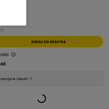
Błękit sky
AT)
DODAJ DO KOSZYKA
 listy
ość
ancja w latach: 7