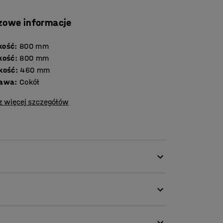
zowe informacje
kość
:
800
mm
kość
:
800
mm
kość
:
460
mm
tawa
:
Cokół
z więcej szczegółów
bistych rzeczy uczniów w klasach!
wania na niewielkiej powierzchni. Dzięki
owisk szkolnych.