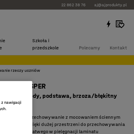
22 862 38 76
aj@ajprodukty.pl
ie
Szkoła i
e
przedszkole
Polecamy
Kontakt
wanie rzeczy uczniów
szkolny CASPER
dy, 2 przegrody, podstawa, brzoza/błękitny
 z nawigacji
0219
ych.
ne i stabilne przechowywanie z mocowaniem ściennym
ość miejsca dzięki dużej przestrzeni do przechowywania
 z trwałego i łatwego w pielęgnacji laminatu