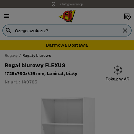
7 lat gwarancji
Darmowa Dostawa
Regały
Regały biurowe
Regał biurowy FLEXUS
1725x760x415 mm, laminat, biały
Pokaż w AR
Nr art.
:
149783