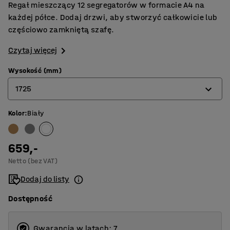
Regał mieszczący 12 segregatorów w formacie A4 na
każdej półce. Dodaj drzwi, aby stworzyć całkowicie lub
częściowo zamkniętą szafę.
Czytaj więcej
Wysokość (mm)
1725
Kolor
:
Biały
925
1325
659,-
1725
Netto (bez VAT)
Dodaj do listy
Dostępność
Gwarancja w latach: 7