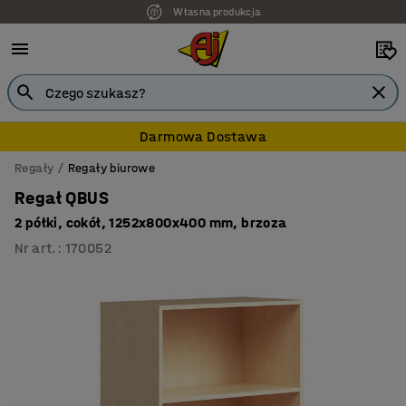
Własna produkcja
7 lat gwarancji
Darmowa Dostawa
Regały
Regały biurowe
Regał QBUS
2 półki, cokół, 1252x800x400 mm, brzoza
Nr art.
:
170052