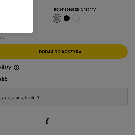
a
Kolor stelaża
:
Srebrny
AT)
DODAJ DO KOSZYKA
 listy
ość
ancja w latach: 7