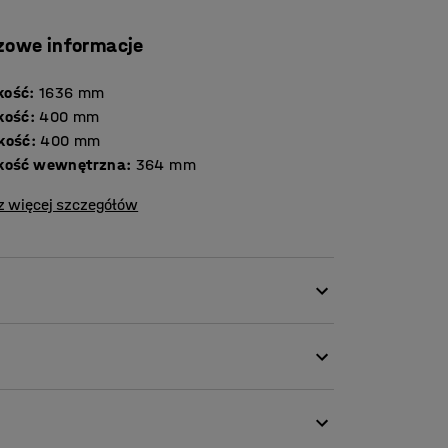
zowe informacje
kość
:
1636
mm
kość
:
400
mm
kość
:
400
mm
kość wewnętrzna
:
364
mm
z więcej szczegółów
twiają stworzenie zorganizowanego miejsca
echowywania wszystkiego, od książek i
 chcesz mieć pod ręką.