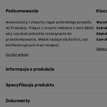
Podsumowanie
Kluc
Nowoczesny i otwarty regał autorskiego projektu
Wyso
AJ Produkty. Połącz z innymi meblami z serii QBUS,
Szero
aby uzyskać jednolite rozwiązanie do
Głębo
przechowywania. Mebel nadaje się do biur, sal
Szero
konferencyjnych oraz recepcji.
Zobac
Czytaj więcej
Informacje o produkcie
Funkcjonalne meble do przechowywania z serii QBUS uła
Specyfikacja produktu
pracy!
Praktyczny regał na książki jest idealny do ogólnego prz
Wysokość
:
1636
mm
folderów po materiały biurowe lub inne przedmioty, które
Dokumenty
Szerokość
:
400
mm