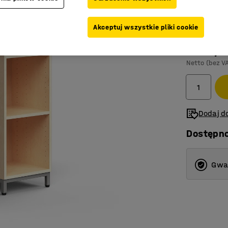
Kolor
:
Brzoz
Akceptuj wszystkie pliki cookie
1 025,-
Netto (bez V
Dodaj do
Dostępn
Gwar