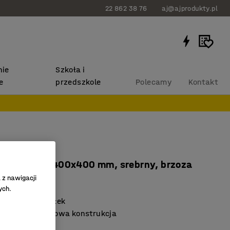
22 862 38 76
aj@ajprodukty.pl
ie
Szkoła i
e
przedszkole
Polecamy
Kontakt
QBUS
 nóżki, 1636x400x400 mm, srebrny, brzoza
 z nawigacji
022
ych.
a wysokości półek
alna i kompaktowa konstrukcja
BUS