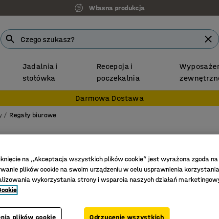
Własna produkcja
Jadalnia i
Recepcja i
Wyposażen
stołówka
poczekalnia
zewnętrzn
Darmowa Dostawa
y
Regały biurowe
Regał 
3 półki,
iknięcie na „Akceptacja wszystkich plików cookie” jest wyrażona zgoda na
anie plików cookie na swoim urządzeniu w celu usprawnienia korzystania
Nr art.
:
171
alizowania wykorzystania strony i wsparcia naszych działań marketingow
Cookie
Regulacj
Funkcjon
Z serii Q
nia plików cookie
Odrzucenie wszystkich