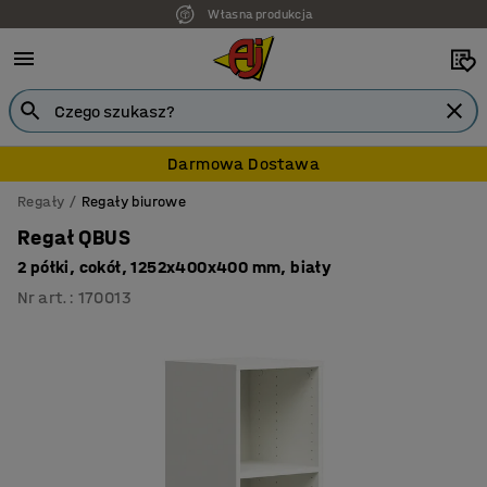
Własna produkcja
Darmowa Dostawa
Regały
Regały biurowe
Regał QBUS
2 półki, cokół, 1252x400x400 mm, biały
Nr art.
:
170013