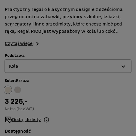
Praktyczny regał o klasycznym designie z sześcioma
przegrodami na zabawki, przybory szkolne, książki,
segregatory i inne przedmioty, które chcesz mieć pod
ręką. Regał RICO jest wyposażony w koła lub cokół.
Czytaj więcej
Podstawa
Koła
Kolor
:
Brzoza
Cokół
Koła
3 225,-
Netto (bez VAT)
Dodaj do listy
Dostępność