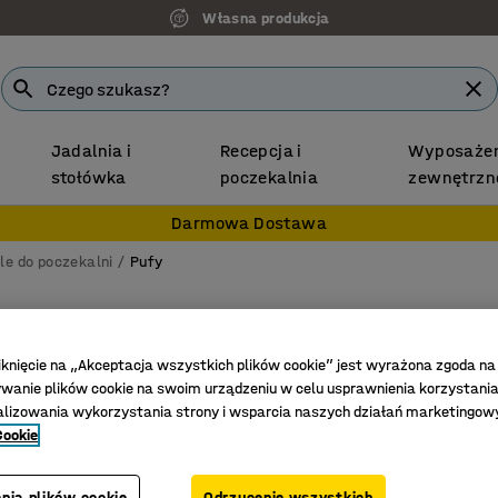
Własna produkcja
Jadalnia i
Recepcja i
Wyposażen
stołówka
poczekalnia
zewnętrzn
Darmowa Dostawa
le do poczekalni
Pufy
Puf VAR
Oparcie,
iknięcie na „Akceptacja wszystkich plików cookie” jest wyrażona zgoda na
anie plików cookie na swoim urządzeniu w celu usprawnienia korzystania
Nr art.
:
38
alizowania wykorzystania strony i wsparcia naszych działań marketingow
Wygodne 
Cookie
Trwałe m
Wszechst
nia plików cookie
Odrzucenie wszystkich