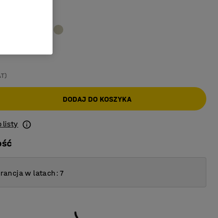
oszary
AT)
DODAJ DO KOSZYKA
 listy
ość
ancja w latach: 7