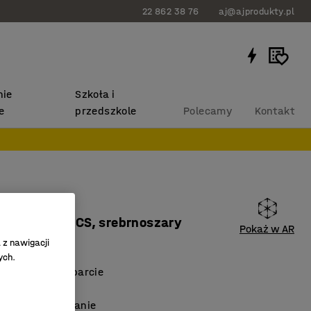
22 862 38 76
aj@ajprodukty.pl
ie
Szkoła i
e
przedszkole
Polecamy
Kontakt
IETY
 tkanina Pod CS, srebrnoszary
Pokaż w AR
 z nawigacji
60128
ych.
profilowane oparcie
ateriały
ronne rozwiązanie