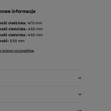
zowe informacje
ość siedziska
:
470
mm
kość siedziska
:
450
mm
kość siedziska
:
450
mm
kość
:
530
mm
z więcej szczegółów
y trwałą tkaniną, dzięki czemu idealnie
zekalnie, a także biura i szkoły. Puf jest
ARIETY.