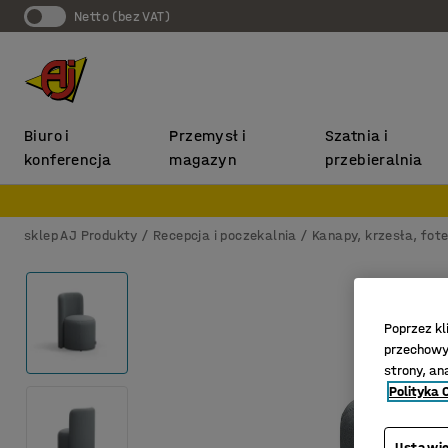
Netto (bez VAT)
Biuro i
Przemysł i
Szatnia i
konferencja
magazyn
przebieralnia
sklep AJ Produkty
Recepcja i poczekalnia
Kanapy, krzesła, fote
Poprzez kl
przechowyw
strony, an
Polityka 
Ustawie