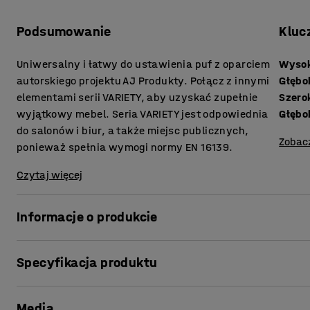
Podsumowanie
Kluc
Uniwersalny i łatwy do ustawienia puf z oparciem
Wysok
autorskiego projektu AJ Produkty. Połącz z innymi
Głębo
elementami serii VARIETY, aby uzyskać zupełnie
Szero
wyjątkowy mebel. Seria VARIETY jest odpowiednia
Głębo
do salonów i biur, a także miejsc publicznych,
Zobac
ponieważ spełnia wymogi normy EN 16139.
Czytaj więcej
Informacje o produkcie
Wygodny puf zapewnia wysoki poziom komfortu i jest obit
Specyfikacja produktu
nadaje się do miejsc publicznych, takich jak recepcje i poc
doskonałym uzupełnieniem pozostałych modułów z serii V
Wysokość siedziska
:
470
mm
Media