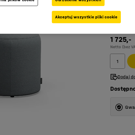
Kolor
:
Srebrn
Akceptuj wszystkie pliki cookie
1 725,-
Netto (bez V
Dodaj do
Dostępn
Gwar