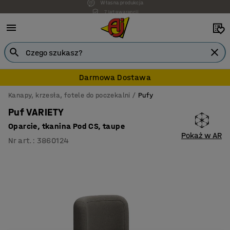
7 lat gwarancji
Darmowa Dostawa
Kanapy, krzesła, fotele do poczekalni
Pufy
Puf VARIETY
Oparcie, tkanina Pod CS, taupe
Pokaż w AR
Nr art.
:
3860124