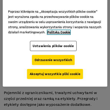
Poprzez kliknięcie na „Akceptacja wszystkich plików cookie”
jest wyrażona zgoda na przechowywanie plików cookie na
swoim urządzeniu w celu usprawnienia korzystania z nawigacji
strony, analizowania wykorzystania strony i wsparcia naszych
działań marketingowych.
Polityka Cookie
Ustawienia plików cookie
Odrzucenie wszystkich
Na niewielkie przedmioty
Akceptuj wszystkie pliki cookie
Wygodne uchwyty z przodu
Duża trwałość
Pojemniki z ogranicznikami, trwałymi uchwytami w
części przedniej oraz ramką na etykiety. Przegrody i
etykiety dostępne jako wyposażenie dodatkowe.