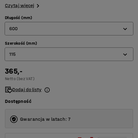
Czytaj więcej
Długość (mm)
600
Szerokość (mm)
300
115
400
500
365,-
115
Netto (bez VAT)
600
230
Dodaj do listy
Dostępność
Gwarancja w latach: 7