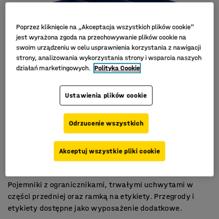
Poprzez kliknięcie na „Akceptacja wszystkich plików cookie”
jest wyrażona zgoda na przechowywanie plików cookie na
swoim urządzeniu w celu usprawnienia korzystania z nawigacji
strony, analizowania wykorzystania strony i wsparcia naszych
działań marketingowych.
Polityka Cookie
Ustawienia plików cookie
Odrzucenie wszystkich
Na niewielkie przedmioty
Akceptuj wszystkie pliki cookie
Wygodne uchwyty z przodu
Duża trwałość
Pojemniki z ogranicznikami, trwałymi uchwytami w
części przedniej oraz ramką na etykiety. Przegrody i
etykiety dostępne jako wyposażenie dodatkowe.