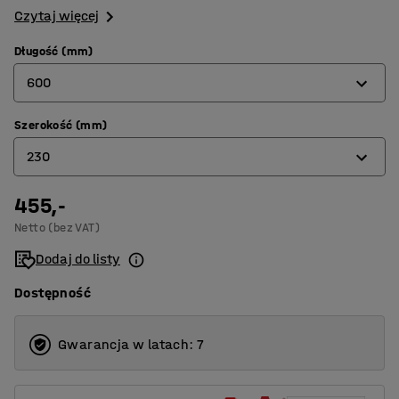
Czytaj więcej
Długość (mm)
600
Szerokość (mm)
300
230
400
500
455,-
115
Netto (bez VAT)
600
230
Dodaj do listy
Dostępność
Gwarancja w latach: 7