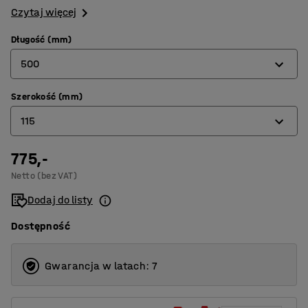
Czytaj więcej
Długość (mm)
500
Szerokość (mm)
300
115
400
500
775,-
115
Netto (bez VAT)
600
230
Dodaj do listy
Dostępność
Gwarancja w latach: 7