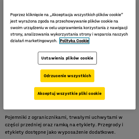
Poprzez kliknięcie na „Akceptacja wszystkich plików cookie”
jest wyrażona zgoda na przechowywanie plików cookie na
swoim urządzeniu w celu usprawnienia korzystania z nawigacji
strony, analizowania wykorzystania strony i wsparcia naszych
działań marketingowych.
Polityka Cookie
Ustawienia plików cookie
Odrzucenie wszystkich
Na niewielkie przedmioty
Akceptuj wszystkie pliki cookie
Wygodne uchwyty z przodu
Duża trwałość
Pojemniki z ogranicznikami, trwałymi uchwytami w
części przedniej oraz ramką na etykiety. Przegrody i
etykiety dostępne jako wyposażenie dodatkowe.