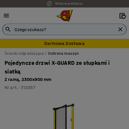
7 lat gwarancji
Darmowa Dostawa
Ścianki odgradzające
Ochrona maszyn
Pojedyncze drzwi X-GUARD ze słupkami i
siatką
Z ramą, 2300x900 mm
Nr art.
:
312057