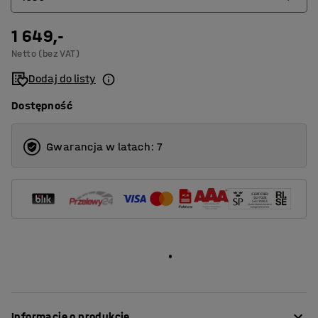
2370
1 649,-
1030
Netto (bez VAT)
1630
Dodaj do listy
Dostępność
Gwarancja w latach: 7
Informacje o produkcie