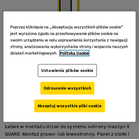
Poprzez kliknięcie na „Akceptacja wszystkich plików cookie”
jest wyrażona zgoda na przechowywanie plików cookie na
swoim urządzeniu w celu usprawnienia korzystania z nawigacji
strony, analizowania wykorzystania strony i wsparcia naszych
działań marketingowych.
Polityka Cookie
Ustawienia plików cookie
Odrzucenie wszystkich
Montaż prawo- lub lewostronny
Akceptuj wszystkie pliki cookie
W zestawie słupki i panele
Kilka rozmiarów do wyboru
Łatwe w montażu drzwi do systemu ochrony maszyn X
GUARD. Montaż prawo- lub lewostronny. Panel z siatki i