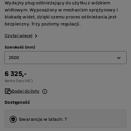
Wydajny pług odśnieżający do użytku z wózkiem
widłowym. Wyposażony w mechanizm sprężynowy i
blokadę wideł, dzięki czemu proces odśnieżania jest
bezpieczny. Trzy poziomy regulacji.
Czytaj więcej
Szerokość (mm)
2500
6 325,-
1500
Netto (bez VAT)
2500
Dodaj do listy
Dostępność
Gwarancja w latach: 7