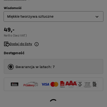
Wiadomość
Miękkie tworzywa sztuczne
49,-
Drewniany
Netto (bez VAT)
Fluorescencyjny
Dodaj do listy
Kartonowe
Dostępność
Kolorowe szkło
Materiał organiczny
Gwarancja w latach: 7
Metalowy
Miękkie tworzywa sztuczne
Odpady ogrodowe
Odpady palne