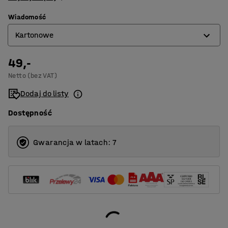
Wiadomość
Kartonowe
49,-
Drewniany
Netto (bez VAT)
Fluorescencyjny
Dodaj do listy
Kartonowe
Dostępność
Kolorowe szkło
Materiał organiczny
Gwarancja w latach: 7
Metalowy
Miękkie tworzywa sztuczne
Odpady ogrodowe
Odpady palne