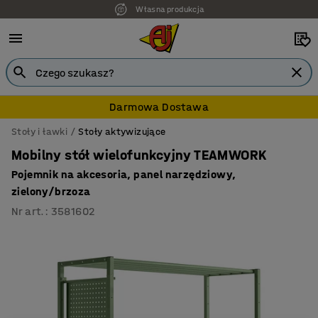
Własna produkcja
Darmowa Dostawa
Stoły i ławki
Stoły aktywizujące
Mobilny stół wielofunkcyjny TEAMWORK
Pojemnik na akcesoria, panel narzędziowy,
zielony/brzoza
Nr art.
:
3581602