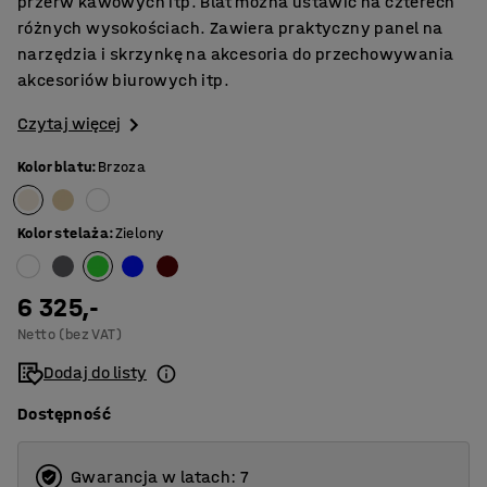
przerw kawowych itp. Blat można ustawić na czterech
różnych wysokościach. Zawiera praktyczny panel na
narzędzia i skrzynkę na akcesoria do przechowywania
akcesoriów biurowych itp.
Czytaj więcej
Kolor blatu
:
Brzoza
Kolor stelaża
:
Zielony
6 325,-
Netto (bez VAT)
Dodaj do listy
Dostępność
Gwarancja w latach: 7