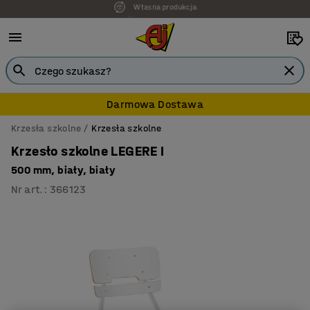
7 lat gwarancji
Darmowa Dostawa
Krzesła szkolne
Krzesła szkolne
Krzesło szkolne LEGERE I
500 mm, biały, biały
Nr art.
:
366123