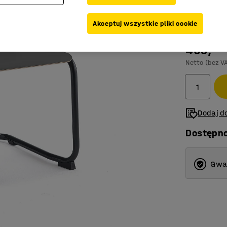
Kolor
:
Antrac
Akceptuj wszystkie pliki cookie
409,-
Netto (bez V
Dodaj do
Dostępn
Gwar