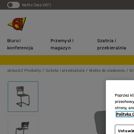
Netto (bez VAT)
Biuro i
Przemysł i
Szatnia i
konferencja
magazyn
przebieralnia
sklep AJ Produkty
Szkoła i przedszkole
Meble do siedzenia
Kr
Poprzez kl
przechowyw
strony, an
Polityka 
Ustawie