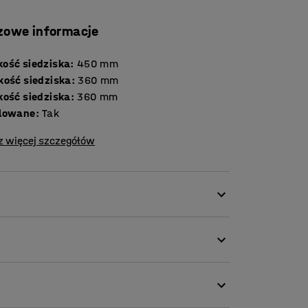
zowe informacje
ość siedziska
:
450
mm
kość siedziska
:
360
mm
kość siedziska
:
360
mm
lowane
:
Tak
z więcej szczegółów
el, idealny do użytku w klasie. Krzesło jest
ch malowanych proszkowo oraz wygodne
 Laminat wysokociśnieniowy to materiał,
ieważ jest trwały i łatwy do czyszczenia.