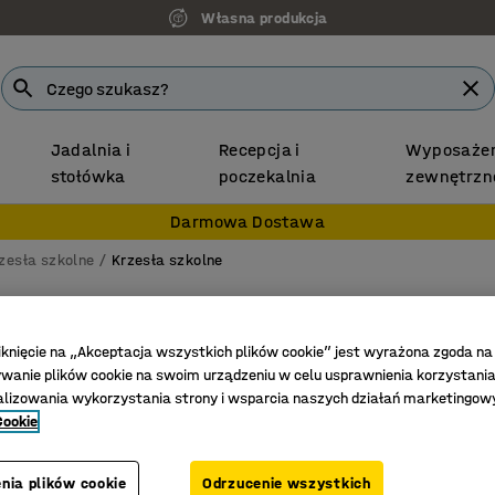
Własna produkcja
Jadalnia i
Recepcja i
Wyposażen
stołówka
poczekalnia
zewnętrzn
Darmowa Dostawa
zesła szkolne
Krzesła szkolne
Krzesło
450 mm, 
iknięcie na „Akceptacja wszystkich plików cookie” jest wyrażona zgoda na
anie plików cookie na swoim urządzeniu w celu usprawnienia korzystania
Nr art.
:
36
alizowania wykorzystania strony i wsparcia naszych działań marketingow
Cookie
Można po
Można s
nia plików cookie
Odrzucenie wszystkich
Laminat 