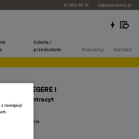
22 862 38 76
aj@ajprodukty.pl
ie
Szkoła i
e
przedszkole
Polecamy
Kontakt
 szkolne LEGERE I
antracyt, antracyt
 z nawigacji
6038
ych.
dwiesić na blacie
ztaplować
HPL