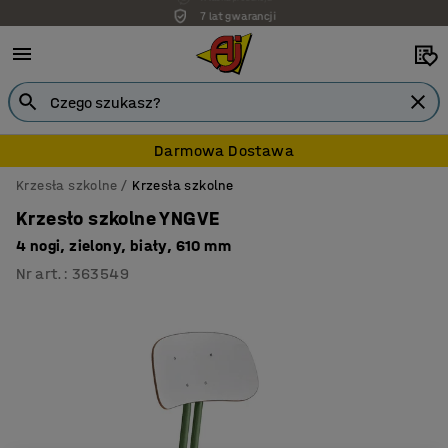
7 lat gwarancji
Darmowa Dostawa
Krzesła szkolne
Krzesła szkolne
Krzesło szkolne YNGVE
4 nogi, zielony, biały, 610 mm
Nr art.
:
363549