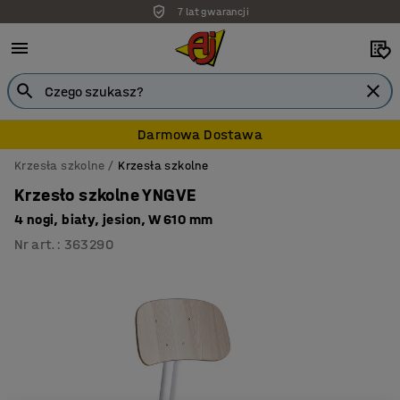
7 lat gwarancji
Darmowa Dostawa
Krzesła szkolne
Krzesła szkolne
Krzesło szkolne YNGVE
4 nogi, biały, jesion, W 610 mm
Nr art.
:
363290