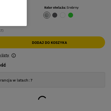
Kolor stelaża
:
Srebrny
AT)
DODAJ DO KOSZYKA
 listy
ość
ancja w latach: 7