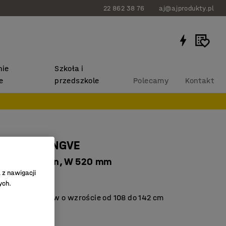
22 862 38 76
aj@ajprodukty.pl
ie
Szkoła i
e
przedszkole
Polecamy
Kontakt
 szkolne YNGVE
srebrny, jesion, W 520 mm
 z nawigacji
3100
ych.
nie dla uczniów o wzroście od 108 do 142 cm
ane siedzisko
 normą EN