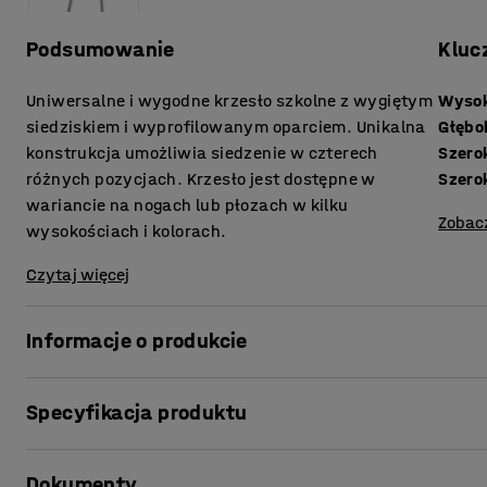
Podsumowanie
Kluc
Uniwersalne i wygodne krzesło szkolne z wygiętym
Wysok
siedziskiem i wyprofilowanym oparciem. Unikalna
Głębo
konstrukcja umożliwia siedzenie w czterech
Szero
różnych pozycjach. Krzesło jest dostępne w
Szero
wariancie na nogach lub płozach w kilku
Zobac
wysokościach i kolorach.
Czytaj więcej
Informacje o produkcie
Usiądź w swojej ulubionej pozycji!
Specyfikacja produktu
Krzesło do sal lekcyjnych YNGVE jest autorskim projektem
Wysokość siedziska
:
520
mm
najwyższej jakości uniwersalne krzesło, które zapewnia 
Dokumenty