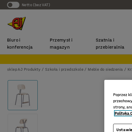
Netto (bez VAT)
Biuro i
Przemysł i
Szatnia i
konferencja
magazyn
przebieralnia
sklep AJ Produkty
Szkoła i przedszkole
Meble do siedzenia
Kr
Poprzez kl
przechowyw
strony, an
Polityka 
Ustawie