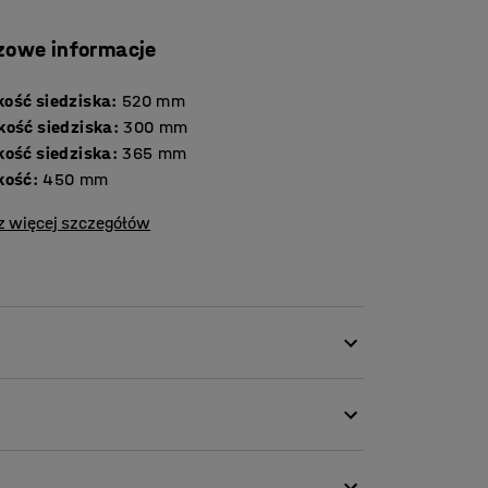
zowe informacje
ość siedziska
:
520
mm
kość siedziska
:
300
mm
kość siedziska
:
365
mm
kość
:
450
mm
z więcej szczegółów
 AJ Produkty i zostało opracowane jako
wysoki komfort siedzenia. Krzesło zapewnia