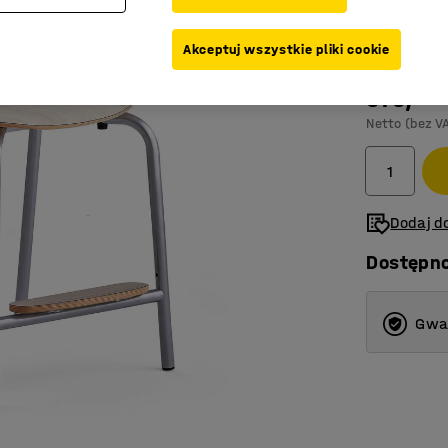
Kolor
:
Jesion
Akceptuj wszystkie pliki cookie
575,-
Netto (bez V
Dodaj do
Dostępn
Gwar