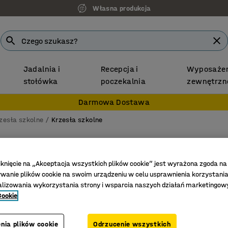
Własna produkcja
Jadalnia i
Recepcja i
Wyposażen
stołówka
poczekalnia
zewnętrzn
Darmowa Dostawa
zesła szkolne
Krzesła szkolne
Krzesło
4 nogi, 
iknięcie na „Akceptacja wszystkich plików cookie” jest wyrażona zgoda na
anie plików cookie na swoim urządzeniu w celu usprawnienia korzystania
Nr art.
:
36
alizowania wykorzystania strony i wsparcia naszych działań marketingow
Cookie
Odpowied
Profilow
Zgodne z
nia plików cookie
Odrzucenie wszystkich