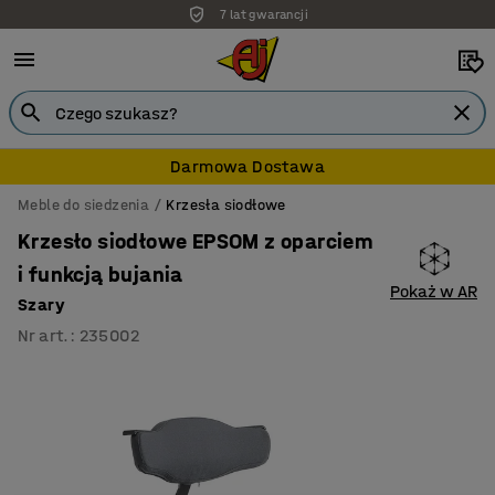
7 lat gwarancji
Darmowa Dostawa
Meble do siedzenia
Krzesła siodłowe
Krzesło siodłowe EPSOM z oparciem
i funkcją bujania
Pokaż w AR
Szary
Nr art.
:
235002