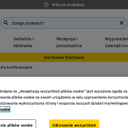
Własna produkcja
Jadalnia i
Recepcja i
Wyposażen
stołówka
poczekalnia
zewnętrzn
Darmowa Dostawa
sła konferencyjne
Krzesł
Zielony/
iknięcie na „Akceptacja wszystkich plików cookie” jest wyrażona zgoda na
anie plików cookie na swoim urządzeniu w celu usprawnienia korzystania
Nr art.
:
125
alizowania wykorzystania strony i wsparcia naszych działań marketingow
Cookie
Stylowy 
Do różny
nia plików cookie
Odrzucenie wszystkich
Można s