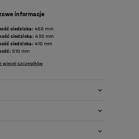
zowe informacje
ość siedziska
:
455
mm
kość siedziska
:
430
mm
kość siedziska
:
410
mm
kość
:
510
mm
z więcej szczegółów
alnym. Sprawdza się zarówno w środowiskach
 na spotkaniach lub w salach
), które umożliwiają połączenie go z innymi