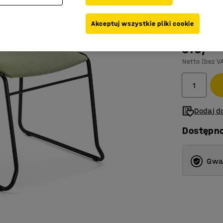
Kolor
:
Zielon
Akceptuj wszystkie pliki cookie
379,-
Netto (bez V
Dodaj do
Dostępn
Gwar