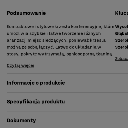
Podsumowanie
Kluc
Kompaktowe i stylowe krzesło konferencyjne, które
Wysok
umożliwia szybkie i łatwe tworzenie różnych
Głębo
aranżacji miejsc siedzących, ponieważ krzesła
Szero
można ze sobą łączyć. Łatwe do układania w
Szero
stosy, pokryte wytrzymałą, ognioodporną tkaniną.
Zobac
Czytaj więcej
Informacje o produkcie
Pomimo prostego projektu, DAWSON jest fotelem uniwers
Specyfikacja produktu
edukacyjnych, dla gości lub uczestników wydarzeń, jak i
konferencyjnych.
Wysokość siedziska
:
455
mm
Dokumenty
Głębokość siedziska
:
430
mm
Do krzesła można dodać łączniki (sprzedawane oddzielnie