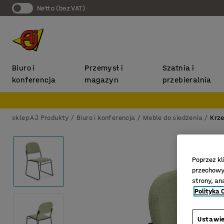
Netto (bez VAT)
Biuro i
Przemysł i
Szatnia i
konferencja
magazyn
przebieralnia
sklep AJ Produkty
Biuro i konferencja
Meble do siedzenia
Krze
Poprzez kl
przechowyw
strony, an
Polityka 
Ustawie