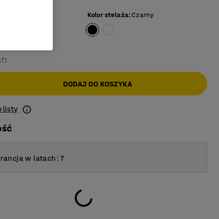
y
Kolor stelaża
:
Czarny
AT)
DODAJ DO KOSZYKA
 listy
ość
ancja w latach: 7