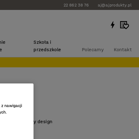
22 862 38 76
aj@ajprodukty.pl
ie
Szkoła i
e
przedszkole
Polecamy
Kontakt
o DAWSON
czarny
 z nawigacji
716
ych.
i wszechstronny design
ch środowisk
ztaplować