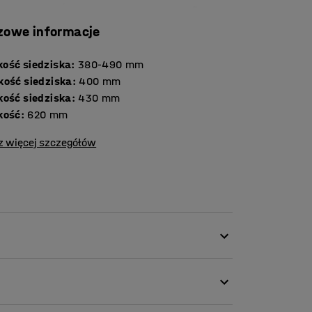
zowe informacje
ość siedziska
:
380-490
mm
kość siedziska
:
400
mm
kość siedziska
:
430
mm
kość
:
620
mm
z więcej szczegółów
ę z wygodą i poczuciem luksusu. Stylowy
m otoczeniu. Obrotowa podstawa zapewnia