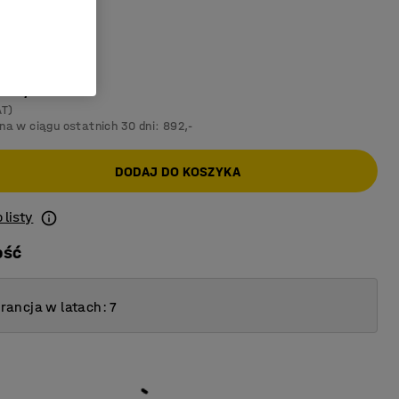
skoszary
175,-
AT)
na w ciągu ostatnich 30 dni:
892,-
DODAJ DO KOSZYKA
 listy
ość
ancja w latach: 7