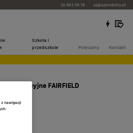
22 862 38 76
aj@ajprodukty.pl
ie
Szkoła i
e
przedszkole
Polecamy
Kontakt
 konferencyjne FAIRFIELD
iebieskoszary
 z nawigacji
3942
ych.
a wysokości
 konstrukcja
design