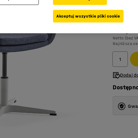
Kolor
:
Niebie
Akceptuj wszystkie pliki cookie
999,-
1 
Netto (bez V
Najniższa ce
Dodaj do
Dostępn
Gwar