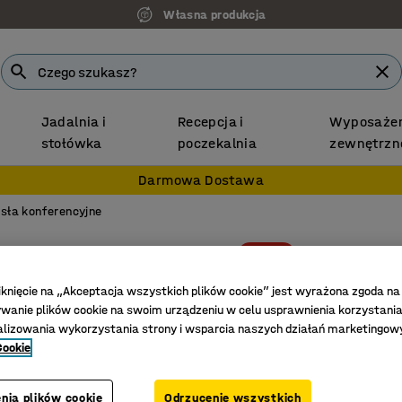
Własna produkcja
Jadalnia i
Recepcja i
Wyposażen
stołówka
poczekalnia
zewnętrzn
Darmowa Dostawa
sła konferencyjne
-15%
Krzesło
Biały, n
iknięcie na „Akceptacja wszystkich plików cookie” jest wyrażona zgoda na
anie plików cookie na swoim urządzeniu w celu usprawnienia korzystania
Nr art.
:
10
alizowania wykorzystania strony i wsparcia naszych działań marketingow
Cookie
Regulacj
Obrotowa
Stylowy 
nia plików cookie
Odrzucenie wszystkich