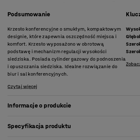
Podsumowanie
Kluc
Krzesło konferencyjne o smukłym, kompaktowym
Wysok
designie, które zapewnia oszczędność miejsca i
Głębo
komfort. Krzesło wyposażono w obrotową
Szero
podstawę i mechanizm regulacji wysokości
Szero
siedziska. Posiada cylinder gazowy do podnoszenia
Zobac
i opuszczania siedziska. Idealne rozwiązanie do
biur i sal konferencyjnych.
Czytaj więcej
Informacje o produkcie
Typowo skandynawski styl naszego krzesła łączy prostot
Specyfikacja produktu
design krzesła sprawia, że doskonale wygląda w każdy
dodatkowy komfort i swobodę ruchu.