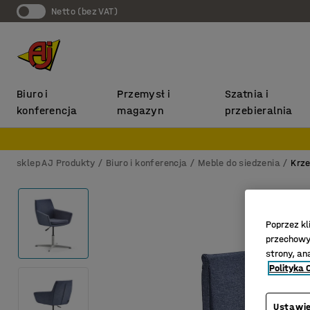
Netto (bez VAT)
Biuro i
Przemysł i
Szatnia i
konferencja
magazyn
przebieralnia
sklep AJ Produkty
Biuro i konferencja
Meble do siedzenia
Krze
Poprzez kl
przechowyw
strony, an
Polityka 
Ustawie