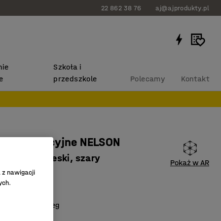
22 862 38 76
aj@ajprodukty.pl
ie
Szkoła i
e
przedszkole
Polecamy
Kontakt
 konferencyjne NELSON
kanina, niebieski, szary
Pokaż w AR
 z nawigacji
613
ych.
ć łączenia
tawiać w szereg
 szt.