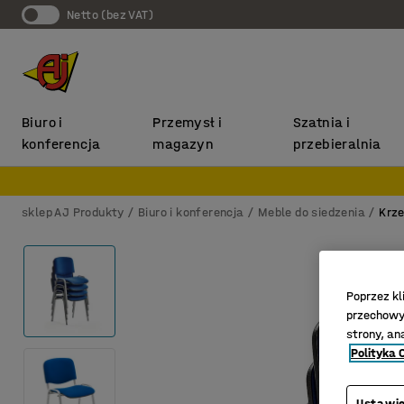
Netto (bez VAT)
Biuro i
Przemysł i
Szatnia i
konferencja
magazyn
przebieralnia
sklep AJ Produkty
Biuro i konferencja
Meble do siedzenia
Krze
Poprzez kl
przechowyw
strony, an
Polityka 
Ustawie