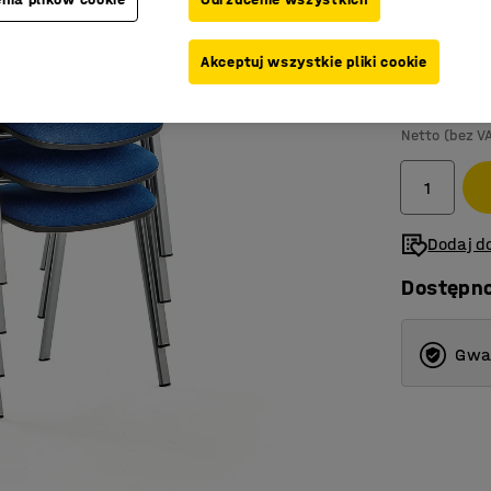
Kolor stelaż
Akceptuj wszystkie pliki cookie
855,-
(21
Netto (bez V
Dodaj do
Dostępn
Gwar