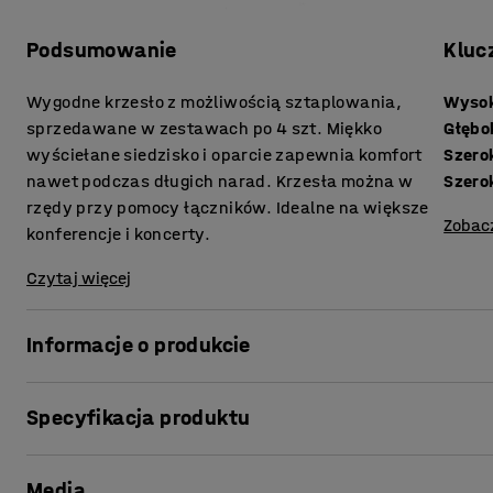
Podsumowanie
Kluc
Wygodne krzesło z możliwością sztaplowania,
Wysok
sprzedawane w zestawach po 4 szt. Miękko
Głębo
wyściełane siedzisko i oparcie zapewnia komfort
Szero
nawet podczas długich narad. Krzesła można w
Szero
rzędy przy pomocy łączników. Idealne na większe
Zobac
konferencje i koncerty.
Czytaj więcej
Informacje o produkcie
Wyposaż salę konferencyjną w sprytne krzesła o klasycz
Specyfikacja produktu
sprzedawanych oddzielnie, z łatwością połączysz krzesł
podczas konferencji, spotkań, warsztatów i innych wyda
Wysokość siedziska
:
480
mm
co ułatwia sprzątanie po zakończonym wydarzeniu.
Media