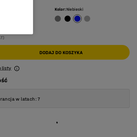
a
:
Szary
Kolor
:
Niebieski
3,75/szt.)
AT)
DODAJ DO KOSZYKA
 listy
ość
ancja w latach: 7