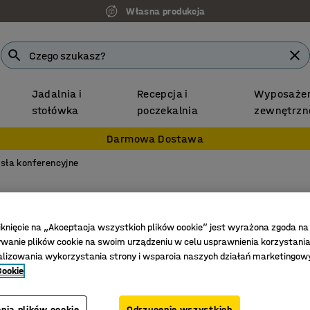
7 lat gwarancji
Jadalnia i
Recepcja i
Wyposażen
stołówka
poczekalnia
zewnętrzn
Darmowa Dostawa
sła konferencyjne
Krzesło
4 szt., t
iknięcie na „Akceptacja wszystkich plików cookie” jest wyrażona zgoda na
anie plików cookie na swoim urządzeniu w celu usprawnienia korzystania
Nr art.
:
116
alizowania wykorzystania strony i wsparcia naszych działań marketingow
Możliwoś
Cookie
Można us
Zestaw 4
nia plików cookie
Odrzucenie wszystkich