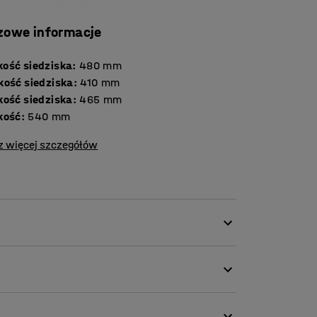
zowe informacje
ość siedziska
:
480
mm
kość siedziska
:
410
mm
kość siedziska
:
465
mm
kość
:
540
mm
z więcej szczegółów
nym i prostym designie. Używając łączników
a i stworzysz układ rzędów odpowiednich
rzeń. Krzesła konferencyjne są sztaplowane,