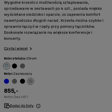
Wygodne krzesło z możliwością sztaplowania,
sprzedawane w zestawach po 4 szt., posiada miękko
wyściełane siedzisko i oparcie, co zapewnia komfort
nawet podczas długich narad. Krzesła można szybko i
sprawnie łączyć w rzędy przy pomocy łączników.
Doskonałe rozwiązanie na większe konferencje i
koncerty.
Czytaj więcej
Kolor stelaża
:
Chrom
Kolor
:
Jasnoszary
855,-
Netto (bez VAT)
Dodaj do listy