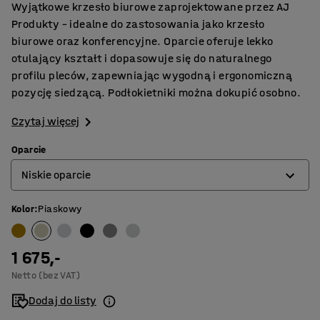
Wyjątkowe krzesło biurowe zaprojektowane przez AJ
Produkty – idealne do zastosowania jako krzesło
biurowe oraz konferencyjne. Oparcie oferuje lekko
otulający kształt i dopasowuje się do naturalnego
profilu pleców, zapewniając wygodną i ergonomiczną
pozycję siedzącą. Podłokietniki można dokupić osobno.
Czytaj więcej
Oparcie
Niskie oparcie
Kolor
:
Piaskowy
Niskie oparcie
Wysokie oparcie
1 675,-
Netto (bez VAT)
Dodaj do listy