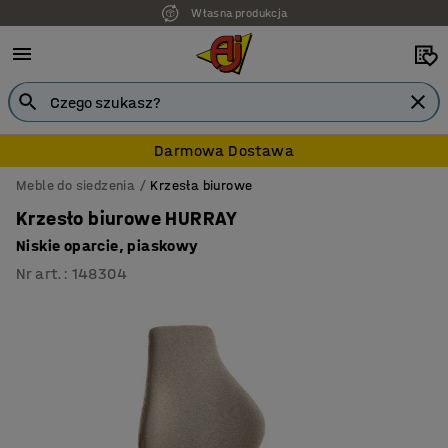
Własna produkcja
7 lat gwarancji
Darmowa Dostawa
Meble do siedzenia
Krzesła biurowe
Krzesło biurowe HURRAY
Niskie oparcie, piaskowy
Nr art.
:
148304