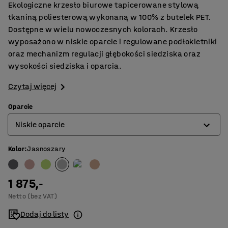
Ekologiczne krzesło biurowe tapicerowane stylową
tkaniną poliesterową wykonaną w 100% z butelek PET.
Dostępne w wielu nowoczesnych kolorach. Krzesło
wyposażono w niskie oparcie i regulowane podłokietniki
oraz mechanizm regulacji głębokości siedziska oraz
wysokości siedziska i oparcia.
Czytaj więcej
Oparcie
Niskie oparcie
Kolor
:
Jasnoszary
Niskie oparcie
Wysokie oparcie
1 875,-
Netto (bez VAT)
Dodaj do listy