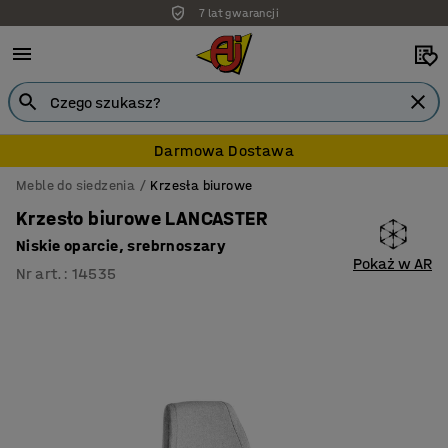
7 lat gwarancji
Darmowa Dostawa
Meble do siedzenia
Krzesła biurowe
Krzesło biurowe LANCASTER
Niskie oparcie, srebrnoszary
Pokaż w AR
Nr art.
:
14535