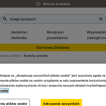
Własna produkcja
Jadalnia i
Recepcja i
Wyposażen
stołówka
poczekalnia
zewnętrzn
Darmowa Dostawa
zesła szkolne
Krzesła szkolne
Krzesło
4 nogi, b
iknięcie na „Akceptacja wszystkich plików cookie” jest wyrażona zgoda na
anie plików cookie na swoim urządzeniu w celu usprawnienia korzystania
Nr art.
:
36
alizowania wykorzystania strony i wsparcia naszych działań marketingow
Cookie
Można s
Łatwe w 
nia plików cookie
Odrzucenie wszystkich
Ergonomi