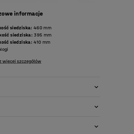
zowe informacje
ość siedziska
:
460
mm
kość siedziska
:
395
mm
kość siedziska
:
410
mm
Nogi
z więcej szczegółów
 klas i innych środowisk edukacyjnych.
 komfort siedzenia i dobrą ergonomię.
awałka polipropylenu, który jest bardzo
ko wyściełane, co tłumi odgłosy szurania i