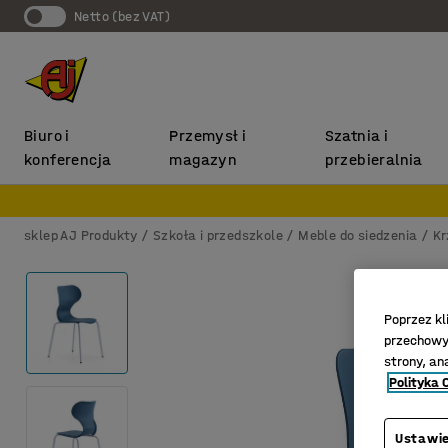
Netto (bez VAT)
Biuro i
Przemysł i
Szatnia i
konferencja
magazyn
przebieralnia
sklep AJ Produkty
Szkoła i przedszkole
Meble do siedzenia
Kr
Poprzez kl
przechowyw
strony, an
Polityka 
Ustawie