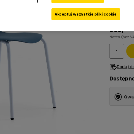
Kolor
:
Niebies
Akceptuj wszystkie pliki cookie
355,-
Netto (bez V
Dodaj do
Dostępn
Gwar