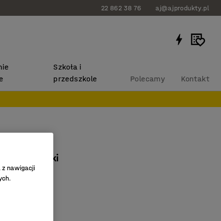
22 862 38 76
aj@ajprodukty.pl
ie
Szkoła i
e
przedszkole
Polecamy
Kontakt
 BRIAN
iały/niebieski
 z nawigacji
4763
ych.
ztaplować
czyszczeniu
czne siedzisko