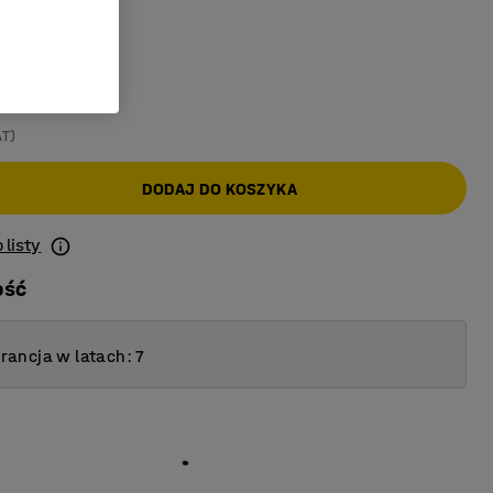
ki
AT)
DODAJ DO KOSZYKA
 listy
ość
ancja w latach: 7