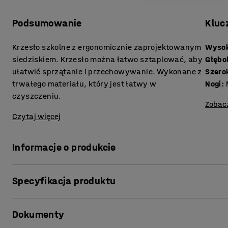
Podsumowanie
Kluc
Krzesło szkolne z ergonomicznie zaprojektowanym
Wysok
siedziskiem. Krzesło można łatwo sztaplować, aby
Głębo
ułatwić sprzątanie i przechowywanie. Wykonane z
Szero
trwałego materiału, który jest łatwy w
Nogi
:
czyszczeniu.
Zobac
Czytaj więcej
Informacje o produkcie
Krzesło BRIAN to uniwersalne i funkcjonalne siedzisko do
Specyfikacja produktu
Krzesło zostało zaprojektowane, aby zapewnić optymalny
Siedzisko i oparcie wykonane są z jednego formowanego k
Wysokość siedziska
:
460
mm
wytrzymały i łatwy do utrzymania w czystości. Nogi mięk
Dokumenty
Głębokość siedziska
:
395
mm
chroni podłogę przed zarysowaniami.