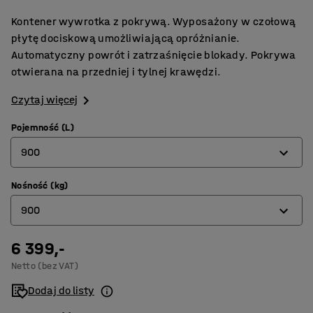
Kontener wywrotka z pokrywą. Wyposażony w czołową
płytę dociskową umożliwiającą opróżnianie.
Automatyczny powrót i zatrzaśnięcie blokady. Pokrywa
otwierana na przedniej i tylnej krawędzi.
Czytaj więcej
Pojemność (L)
900
Nośność (kg)
150
900
300
600
6 399,-
150
Netto (bez VAT)
900
300
Dodaj do listy
1100
600