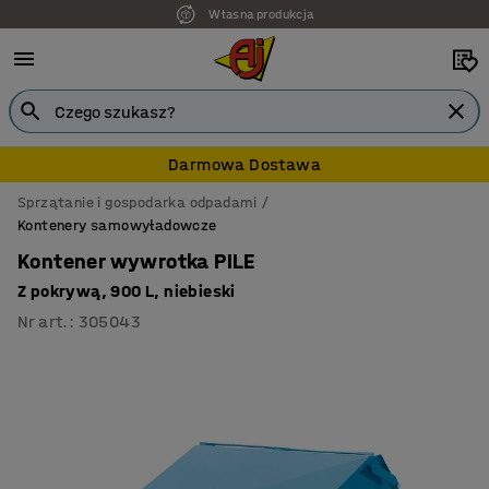
Własna produkcja
Darmowa Dostawa
Sprzątanie i gospodarka odpadami
Kontenery samowyładowcze
Kontener wywrotka PILE
Z pokrywą, 900 L, niebieski
Nr art.
:
305043