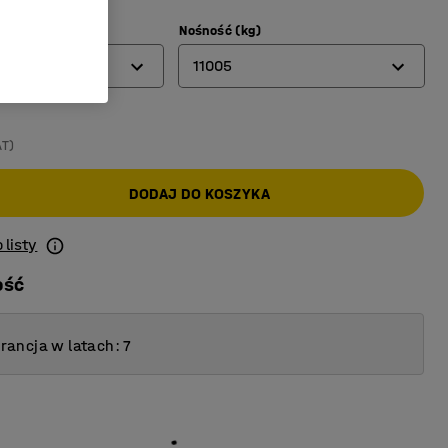
L)
Nośność (kg)
11005
150
AT)
300
DODAJ DO KOSZYKA
600
900
 listy
1600
ość
2000
ancja w latach: 7
11005