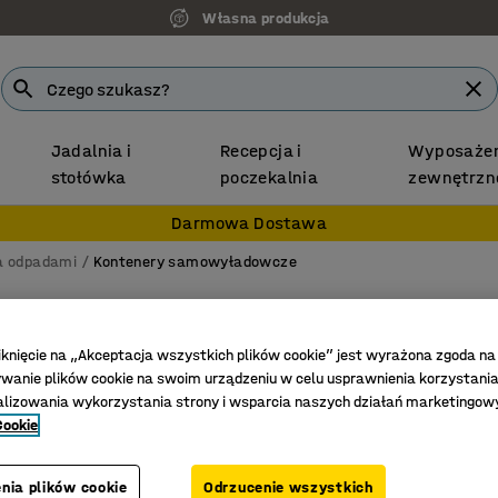
Własna produkcja
Jadalnia i
Recepcja i
Wyposażen
stołówka
poczekalnia
zewnętrzn
Darmowa Dostawa
ka odpadami
Kontenery samowyładowcze
Konten
Z pokrywą
iknięcie na „Akceptacja wszystkich plików cookie” jest wyrażona zgoda na
anie plików cookie na swoim urządzeniu w celu usprawnienia korzystania
Nr art.
:
30
alizowania wykorzystania strony i wsparcia naszych działań marketingow
Cookie
Automaty
Pokrywa o
nia plików cookie
Odrzucenie wszystkich
Usprawni