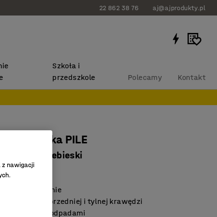
22 862 38 76
aj@ajprodukty.pl
ie
Szkoła i
e
przedszkole
Polecamy
Kontakt
er wywrotka PILE
, 1100 L, niebieski
 z nawigacji
5044
ych.
czne opróżnianie
twierana na przedniej i tylnej krawędzi
a gospodarkę odpadami