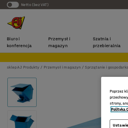
Netto (bez VAT)
Biuro i
Przemysł i
Szatnia i
konferencja
magazyn
przebieralnia
sklep AJ Produkty
Przemysł i magazyn
Sprzątanie i gospodar
Poprzez kl
przechowyw
strony, an
Polityka 
Ustawie