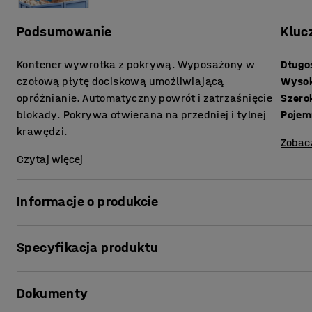
Podsumowanie
Kluc
Kontener wywrotka z pokrywą. Wyposażony w
Długo
czołową płytę dociskową umożliwiającą
Wyso
opróżnianie. Automatyczny powrót i zatrzaśnięcie
Szero
blokady. Pokrywa otwierana na przedniej i tylnej
Pojem
krawędzi.
Zobac
Czytaj więcej
Informacje o produkcie
Trwały kontener usprawniający gospodarkę odpadami i 
Specyfikacja produktu
która zwiększa pojemność i zabezpiecza ładunek. Po jedne
uchwytami, druga posiada duży luk dla skutecznego opróż
Długość
:
1705
mm
konstrukcji z blachy stalowej lakierowanej proszkowo. T
Dokumenty
Wysokość
:
1545
mm
wytrzymałość i wysoką odporność na czynniki zewnętrzn