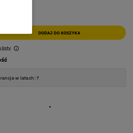
AT)
DODAJ DO KOSZYKA
 listy
ość
ancja w latach: 7