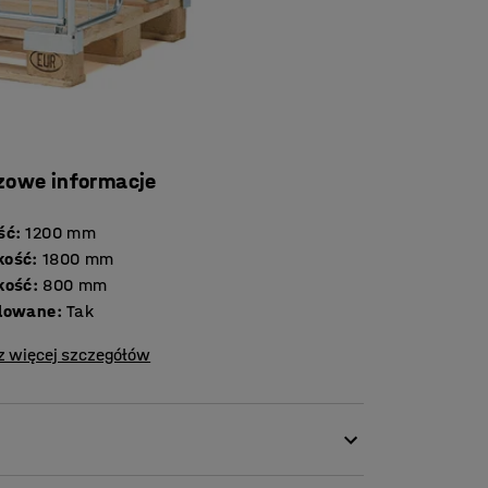
zowe informacje
ść
:
1200
mm
kość
:
1800
mm
kość
:
800
mm
lowane
:
Tak
z więcej szczegółów
, warsztatów i innych środowisk firmowych,