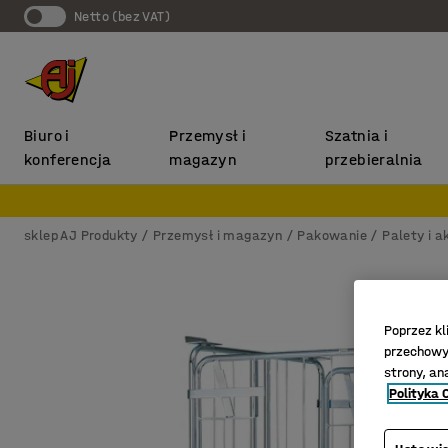
Netto (bez VAT)
Biuro i
Przemysł i
Szatnia i
konferencja
magazyn
przebieralnia
sklep AJ Produkty
Przemysł i magazyn
Pakowanie
Palety i a
Poprzez kl
przechowyw
strony, an
Polityka 