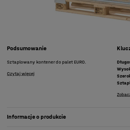
Podsumowanie
Kluc
Sztaplowany kontener do palet EURO.
Długo
Wyso
Czytaj więcej
Szero
Sztap
Zobac
Informacje o produkcie
Kosz z siatki to funkcjonalne rozwiązanie do magazynów