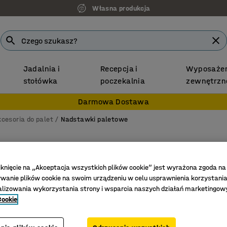
Własna produkcja
Jadalnia i
Recepcja i
Wyposażen
stołówka
poczekalnia
zewnętrzn
Darmowa Dostawa
kcesoria do palet
Nadstawki paletowe
Konten
Sztaplo
iknięcie na „Akceptacja wszystkich plików cookie” jest wyrażona zgoda na
Nr art.
:
26
anie plików cookie na swoim urządzeniu w celu usprawnienia korzystania
alizowania wykorzystania strony i wsparcia naszych działań marketingow
Łatwy mo
Cookie
Ochrona 
Zdejmowa