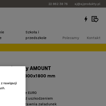
22 862 38 76
aj@ajprodukty.pl
ie
Szkoła i
e
przedszkole
Polecamy
Kontakt
er paletowy AMOUNT
wany, 1200x800x1800 mm
346
 z nawigacji
ych.
ntaż na palecie EURO
ładunków przed uszkodzeniem
na furtka usprawnia załadunek