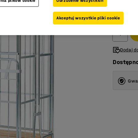
nia plików cookie
Odrzucenie wszystkich
2 499,-
Akceptuj wszystkie pliki cookie
Netto (bez V
Dodaj do
Dostępn
Gwar