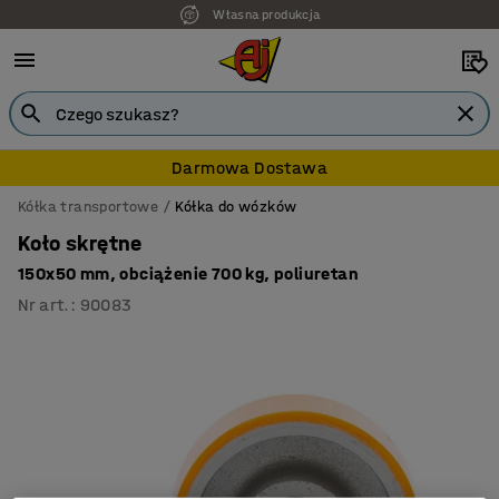
Własna produkcja
Darmowa Dostawa
Kółka transportowe
Kółka do wózków
Koło skrętne
150x50 mm, obciążenie 700 kg, poliuretan
Nr art.
:
90083