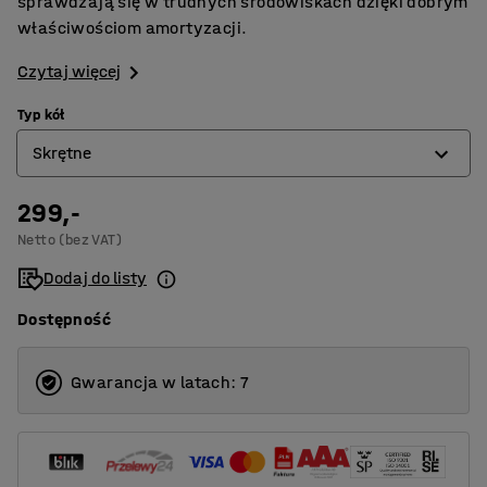
sprawdzają się w trudnych środowiskach dzięki dobrym
właściwościom amortyzacji.
Czytaj więcej
Typ kół
Skrętne
299,-
Skrętne
Netto (bez VAT)
Skrętne z hamulcem
Dodaj do listy
Stałe
Dostępność
Gwarancja w latach: 7