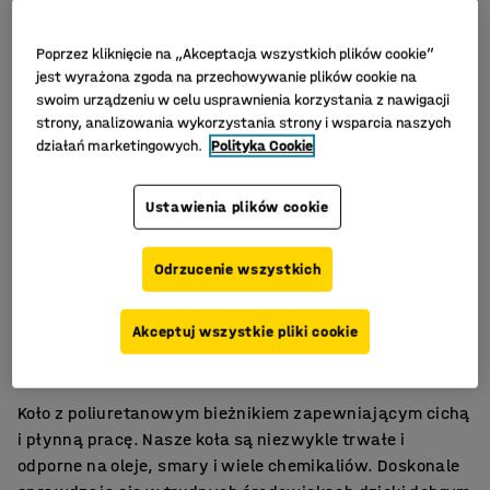
Poprzez kliknięcie na „Akceptacja wszystkich plików cookie”
jest wyrażona zgoda na przechowywanie plików cookie na
swoim urządzeniu w celu usprawnienia korzystania z nawigacji
strony, analizowania wykorzystania strony i wsparcia naszych
działań marketingowych.
Polityka Cookie
Ustawienia plików cookie
Odrzucenie wszystkich
Ciche i płynne toczenie
Akceptuj wszystkie pliki cookie
Niski współczynnik tarcia
Wysoka wytrzymałość
Koło z poliuretanowym bieżnikiem zapewniającym cichą
i płynną pracę. Nasze koła są niezwykle trwałe i
odporne na oleje, smary i wiele chemikaliów. Doskonale